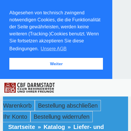
Abgesehen von technisch zwingend
notwendigen Cookies, die die Funktionalität
der Seite gewährleisten, werden keine
weiteren (Tracking-)Cookies benutzt. Wenn
Sie fortsetzen akzeptieren Sie diese
Bedingungen.
Unsere AGB
Weiter
Warenkorb
Bestellung abschließen
Ihr Konto
Bestellung widerrufen
Startseite
»
Katalog
»
Liefer- und