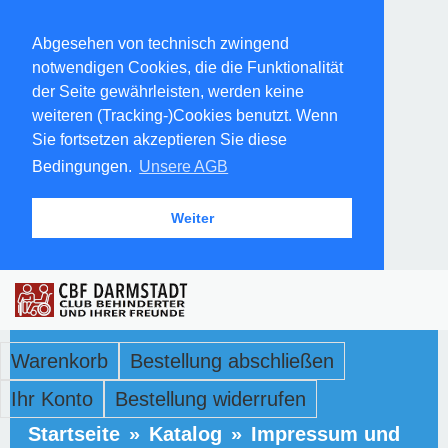
Abgesehen von technisch zwingend
notwendigen Cookies, die die Funktionalität
der Seite gewährleisten, werden keine
weiteren (Tracking-)Cookies benutzt. Wenn
Sie fortsetzen akzeptieren Sie diese
Bedingungen.
Unsere AGB
Weiter
Warenkorb
Bestellung abschließen
Ihr Konto
Bestellung widerrufen
Startseite
»
Katalog
»
Impressum und