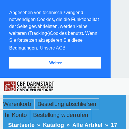
Abgesehen von technisch zwingend
notwendigen Cookies, die die Funktionalität
der Seite gewährleisten, werden keine
weiteren (Tracking-)Cookies benutzt. Wenn
Sie fortsetzen akzeptieren Sie diese
Bedingungen.
Unsere AGB
Weiter
Warenkorb
Bestellung abschließen
Ihr Konto
Bestellung widerrufen
Startseite
»
Katalog
»
Alle Artikel
»
17