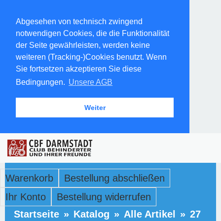
Abgesehen von technisch zwingend
notwendigen Cookies, die die Funktionalität
der Seite gewährleisten, werden keine
weiteren (Tracking-)Cookies benutzt. Wenn
Sie fortsetzen akzeptieren Sie diese
Bedingungen.
Unsere AGB
Weiter
Warenkorb
Bestellung abschließen
Ihr Konto
Bestellung widerrufen
Startseite
»
Katalog
»
Alle Artikel
»
27