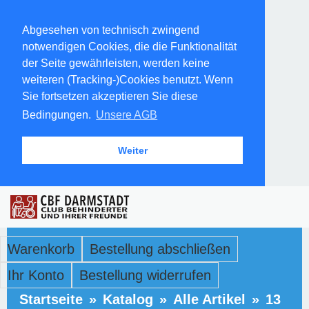
Abgesehen von technisch zwingend
notwendigen Cookies, die die Funktionalität
der Seite gewährleisten, werden keine
weiteren (Tracking-)Cookies benutzt. Wenn
Sie fortsetzen akzeptieren Sie diese
Bedingungen.
Unsere AGB
Weiter
Warenkorb
Bestellung abschließen
Ihr Konto
Bestellung widerrufen
Startseite
»
Katalog
»
Alle Artikel
»
13