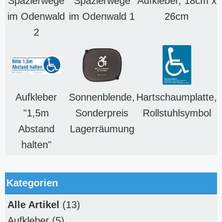
Spazierwege
Spazierwege
Aufkleber, 18cm x
im Odenwald
im Odenwald 1
26cm
2
Aufkleber
Sonnenblende,
Hartschaumplatte,
"1,5m
Sonderpreis
Rollstuhlsymbol
Abstand
Lagerräumung
halten"
Kategorien
Alle Artikel
(13)
Aufkleber
(5)