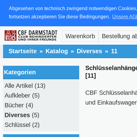
Abgesehen von technisch zwingend notwendigen Cookies, di
fortsetzen akzeptieren Sie diese Bedingungen.
Unsere AG
Warenkorb
Bestellung a
Startseite
»
Katalog
»
Diverses
»
11
Schlüsselanhäng
Kategorien
[11]
Alle Artikel
(13)
CBF Schlüsselanhä
Aufkleber
(5)
und Einkaufswagen
Bücher
(4)
Diverses
(5)
Schlüssel
(2)