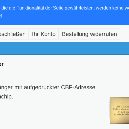
e die Funktionalität der Seite gewährleisten, werden keine w
B
bschließen
Ihr Konto
Bestellung widerrufen
er
nger mit aufgedruckter CBF-Adresse
chip.