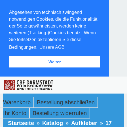
Abgesehen von technisch zwingend
notwendigen Cookies, die die Funktionalität
der Seite gewährleisten, werden keine
weiteren (Tracking-)Cookies benutzt. Wenn
Sie fortsetzen akzeptieren Sie diese
Bedingungen.
Unsere AGB
Weiter
Warenkorb
Bestellung abschließen
Ihr Konto
Bestellung widerrufen
Startseite
»
Katalog
»
Aufkleber
»
17