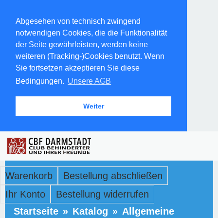
Abgesehen von technisch zwingend
notwendigen Cookies, die die Funktionalität
der Seite gewährleisten, werden keine
weiteren (Tracking-)Cookies benutzt. Wenn
Sie fortsetzen akzeptieren Sie diese
Bedingungen.
Unsere AGB
Weiter
Warenkorb
Bestellung abschließen
Ihr Konto
Bestellung widerrufen
Startseite
»
Katalog
»
Allgemeine