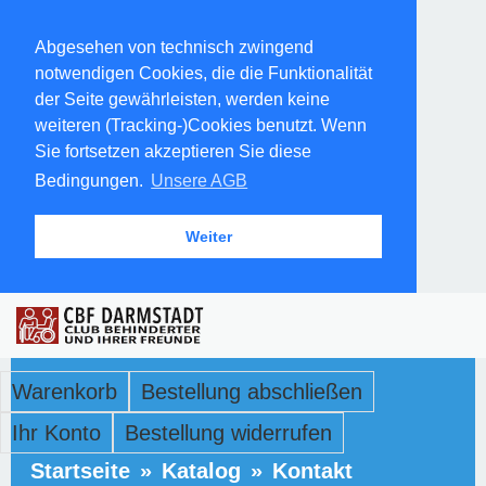
Abgesehen von technisch zwingend
notwendigen Cookies, die die Funktionalität
der Seite gewährleisten, werden keine
weiteren (Tracking-)Cookies benutzt. Wenn
Sie fortsetzen akzeptieren Sie diese
Bedingungen.
Unsere AGB
Weiter
Warenkorb
Bestellung abschließen
Ihr Konto
Bestellung widerrufen
Startseite
»
Katalog
»
Kontakt