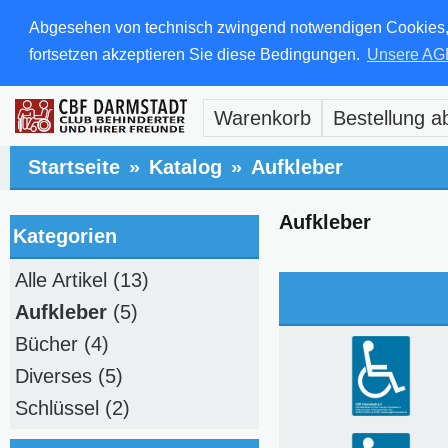
Abgesehen von technisch zwingend notwendigen Cookies, di
fortsetzen akzeptieren Sie diese Bedingungen.
Unsere AG
Warenkorb
Bestellung a
Startseite
»
Katalog
»
Aufkleber
Aufkleber
Kategorien
Alle Artikel
(13)
Aufkleber
(5)
Bücher
(4)
Diverses
(5)
Schlüssel
(2)