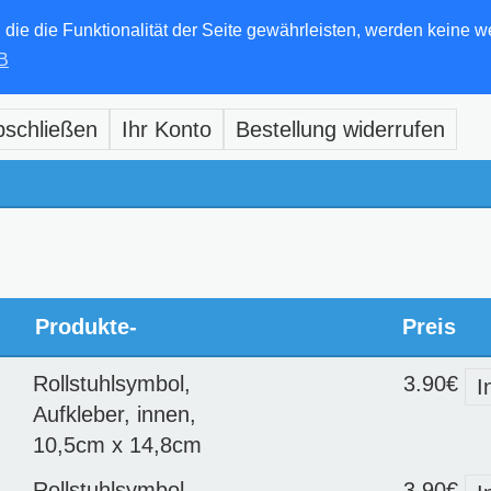
e die Funktionalität der Seite gewährleisten, werden keine w
B
bschließen
Ihr Konto
Bestellung widerrufen
Produkte-
Preis
Rollstuhlsymbol,
3.90€
I
Aufkleber, innen,
10,5cm x 14,8cm
Rollstuhlsymbol,
3.90€