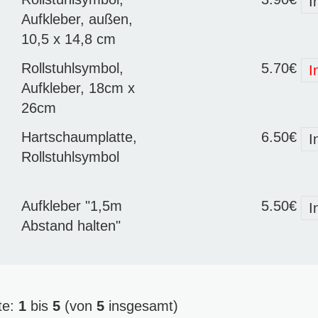
I
Aufkleber, außen,
10,5 x 14,8 cm
Rollstuhlsymbol,
5.70€
I
Aufkleber, 18cm x
26cm
Hartschaumplatte,
6.50€
I
Rollstuhlsymbol
Aufkleber "1,5m
5.50€
I
Abstand halten"
te:
1
bis
5
(von
5
insgesamt)