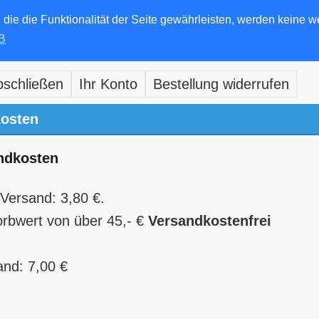
e die Funktionalität der Seite gewährleisten, werden keine w
B
bschließen
Ihr Konto
Bestellung widerrufen
kosten
andkosten
Versand: 3,80 €.
rbwert von über 45,- €
Versandkostenfrei
and: 7,00 €