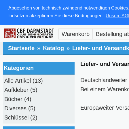
Abgesehen von technisch zwingend notwendigen Cookies, di
fortsetzen akzeptieren Sie diese Bedingungen.
Unsere AG
Warenkorb
Bestellung a
Startseite
»
Katalog
»
Liefer- und Versand
Liefer- und Vers
Kategorien
Deutschlandweiter 
Alle Artikel
(13)
Bei einem Warenko
Aufkleber
(5)
Bücher
(4)
Europaweiter Vers
Diverses
(5)
Schlüssel
(2)