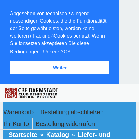
Abgesehen von technisch zwingend
notwendigen Cookies, die die Funktionalität
der Seite gewährleisten, werden keine
weiteren (Tracking-)Cookies benutzt. Wenn
Sie fortsetzen akzeptieren Sie diese
Bedingungen.
Unsere AGB
Weiter
Warenkorb
Bestellung abschließen
Ihr Konto
Bestellung widerrufen
Startseite
»
Katalog
»
Liefer- und