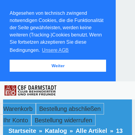
Abgesehen von technisch zwingend
notwendigen Cookies, die die Funktionalität
der Seite gewährleisten, werden keine
weiteren (Tracking-)Cookies benutzt. Wenn
Sie fortsetzen akzeptieren Sie diese
Bedingungen.
Unsere AGB
Weiter
Warenkorb
Bestellung abschließen
Ihr Konto
Bestellung widerrufen
Startseite
»
Katalog
»
Alle Artikel
»
13