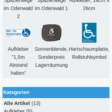
Spazierwege
Spazierwege
Aufkleber, 18cm x
im Odenwald
im Odenwald 1
26cm
2
Aufkleber
Sonnenblende,
Hartschaumplatte,
"1,5m
Sonderpreis
Rollstuhlsymbol
Abstand
Lagerräumung
halten"
Kategorien
Alle Artikel
(13)
Aufkleber
(5)