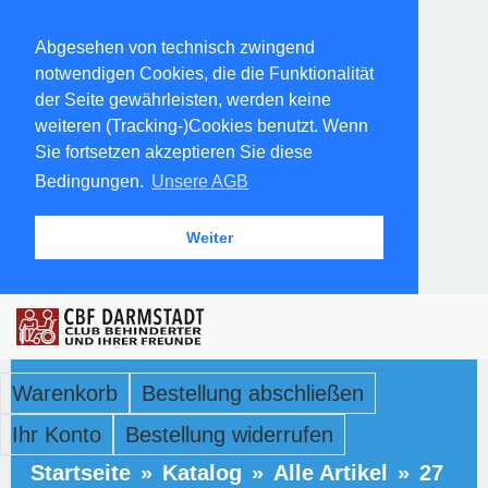
Abgesehen von technisch zwingend
notwendigen Cookies, die die Funktionalität
der Seite gewährleisten, werden keine
weiteren (Tracking-)Cookies benutzt. Wenn
Sie fortsetzen akzeptieren Sie diese
Bedingungen.
Unsere AGB
Weiter
Warenkorb
Bestellung abschließen
Ihr Konto
Bestellung widerrufen
Startseite
»
Katalog
»
Alle Artikel
»
27