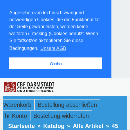
Abgesehen von technisch zwingend
notwendigen Cookies, die die Funktionalität
der Seite gewährleisten, werden keine
weiteren (Tracking-)Cookies benutzt. Wenn
Sie fortsetzen akzeptieren Sie diese
Bedingungen.
Unsere AGB
Weiter
Warenkorb
Bestellung abschließen
Ihr Konto
Bestellung widerrufen
Startseite
»
Katalog
»
Alle Artikel
»
45