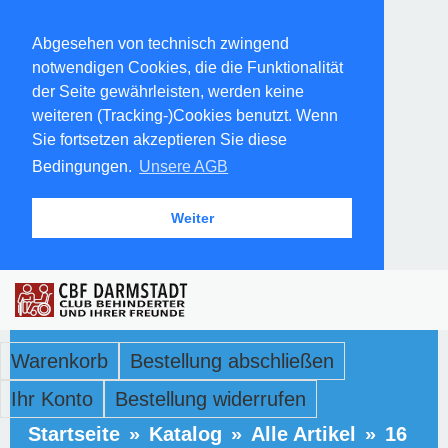
Abgesehen von technisch zwingend
notwendigen Cookies, die die Funktionalität
der Seite gewährleisten, werden keine
weiteren (Tracking-)Cookies benutzt. Wenn
Sie fortsetzen akzeptieren Sie diese
Bedingungen.
Unsere AGB
Weiter
Warenkorb
Bestellung abschließen
Ihr Konto
Bestellung widerrufen
Startseite
»
Katalog
»
Alle Artikel
»
16