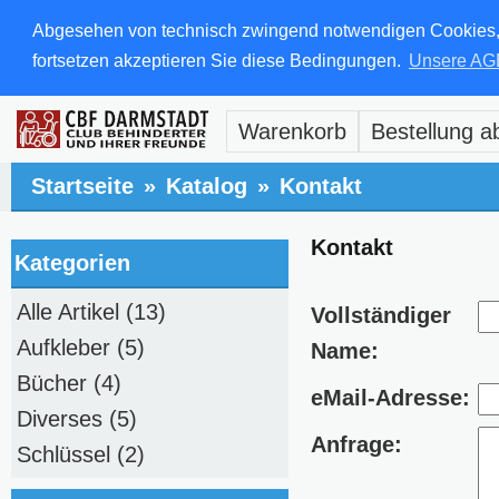
Abgesehen von technisch zwingend notwendigen Cookies, di
fortsetzen akzeptieren Sie diese Bedingungen.
Unsere AG
Warenkorb
Bestellung a
Startseite
»
Katalog
»
Kontakt
Kontakt
Kategorien
Alle Artikel
(13)
Vollständiger
Aufkleber
(5)
Name:
Bücher
(4)
eMail-Adresse:
Diverses
(5)
Anfrage:
Schlüssel
(2)