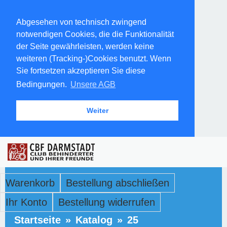
Abgesehen von technisch zwingend
notwendigen Cookies, die die Funktionalität
der Seite gewährleisten, werden keine
weiteren (Tracking-)Cookies benutzt. Wenn
Sie fortsetzen akzeptieren Sie diese
Bedingungen.
Unsere AGB
Weiter
Warenkorb
Bestellung abschließen
Ihr Konto
Bestellung widerrufen
Startseite
»
Katalog
»
25