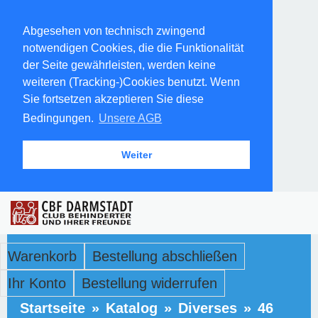
Abgesehen von technisch zwingend
notwendigen Cookies, die die Funktionalität
der Seite gewährleisten, werden keine
weiteren (Tracking-)Cookies benutzt. Wenn
Sie fortsetzen akzeptieren Sie diese
Bedingungen.
Unsere AGB
Weiter
Warenkorb
Bestellung abschließen
Ihr Konto
Bestellung widerrufen
Startseite
»
Katalog
»
Diverses
»
46