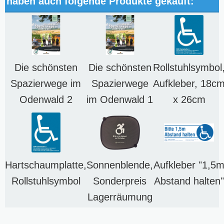
haben auch folgende Produkte gekauft:
Die schönsten
Die schönsten
Rollstuhlsymbol
Spazierwege im
Spazierwege
Aufkleber, 18c
Odenwald 2
im Odenwald 1
x 26cm
Hartschaumplatte,
Sonnenblende,
Aufkleber "1,5
Rollstuhlsymbol
Sonderpreis
Abstand halten"
Lagerräumung