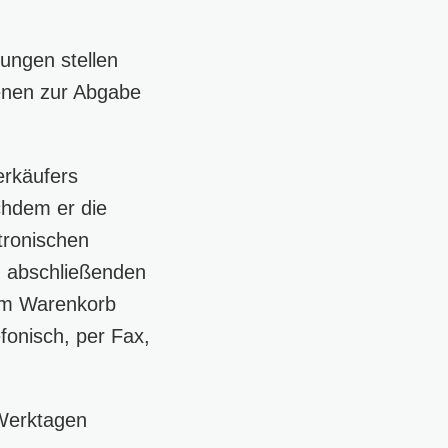
ungen stellen
ienen zur Abgabe
erkäufers
chdem er die
tronischen
g abschließenden
 im Warenkorb
fonisch, per Fax,
Werktagen