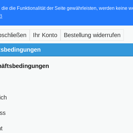
e die Funktionalität der Seite gewährleisten, werden keine w
B
bschließen
Ihr Konto
Bestellung widerrufen
tsbedingungen
häftsbedingungen
ich
ss
t