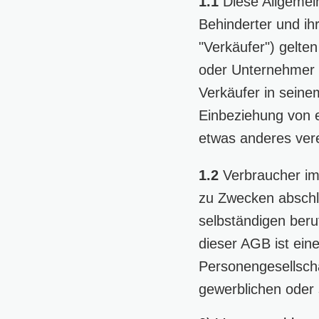
1.1
Diese Allgemei
Behinderter und i
"Verkäufer") gelten
oder Unternehmer (
Verkäufer in seine
Einbeziehung von 
etwas anderes vere
1.2
Verbraucher im 
zu Zwecken abschli
selbständigen beru
dieser AGB ist eine
Personengesellscha
gewerblichen oder s