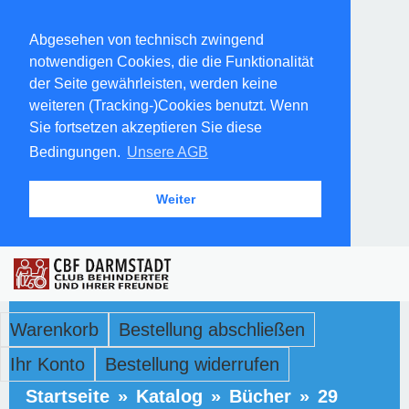
Abgesehen von technisch zwingend
notwendigen Cookies, die die Funktionalität
der Seite gewährleisten, werden keine
weiteren (Tracking-)Cookies benutzt. Wenn
Sie fortsetzen akzeptieren Sie diese
Bedingungen.
Unsere AGB
Weiter
Warenkorb
Bestellung abschließen
Ihr Konto
Bestellung widerrufen
Startseite
»
Katalog
»
Bücher
»
29