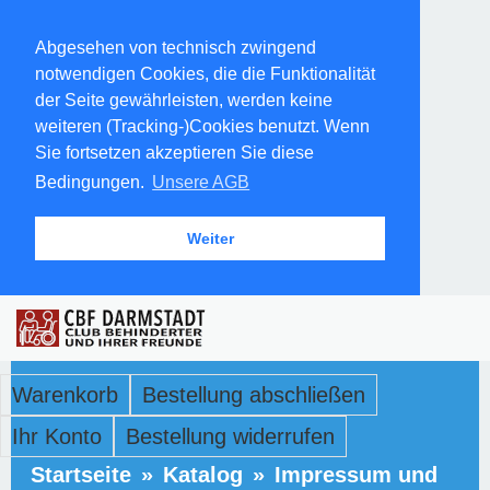
Abgesehen von technisch zwingend
notwendigen Cookies, die die Funktionalität
der Seite gewährleisten, werden keine
weiteren (Tracking-)Cookies benutzt. Wenn
Sie fortsetzen akzeptieren Sie diese
Bedingungen.
Unsere AGB
Weiter
Warenkorb
Bestellung abschließen
Ihr Konto
Bestellung widerrufen
Startseite
»
Katalog
»
Impressum und