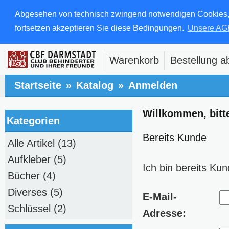
Abgesehen von technisch zwingend notwendigen Cookies, di
fortsetzen akzeptieren Sie diese Bedingungen.
Unsere AG
Warenkorb
Bestellung a
Startseite
»
Katalog
»
Anmelden
Willkommen, bitt
Kategorien
Bereits Kunde
Alle Artikel
(13)
Aufkleber
(5)
Ich bin bereits Kun
Bücher
(4)
Diverses
(5)
E-Mail-
Schlüssel
(2)
Adresse: