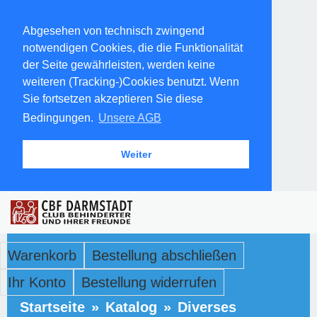
Abgesehen von technisch zwingend
notwendigen Cookies, die die Funktionalität
der Seite gewährleisten, werden keine
weiteren (Tracking-)Cookies benutzt. Wenn
Sie fortsetzen akzeptieren Sie diese
Bedingungen.
Unsere AGB
Weiter
Warenkorb
Bestellung abschließen
Ihr Konto
Bestellung widerrufen
Startseite
»
Katalog
»
Diverses