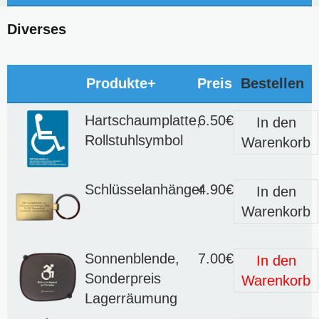
Diverses
Produkte+
Preis
Bestellen
Hartschaumplatte,
6.50€
In den
Rollstuhlsymbol
Warenkorb
Schlüsselanhänger
4.90€
In den
Warenkorb
Sonnenblende,
7.00€
In den
Sonderpreis
Warenkorb
Lagerräumung