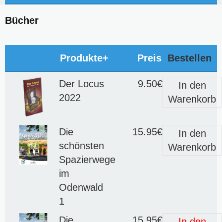
Bücher
Produkte+
Preis
Bestellen
Der Locus
9.50€
In den
2022
Warenkorb
Die
15.95€
In den
schönsten
Warenkorb
Spazierwege
im
Odenwald
1
Die
15.95€
In den