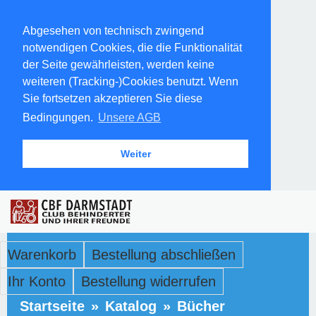
Abgesehen von technisch zwingend
notwendigen Cookies, die die Funktionalität
der Seite gewährleisten, werden keine
weiteren (Tracking-)Cookies benutzt. Wenn
Sie fortsetzen akzeptieren Sie diese
Bedingungen.
Unsere AGB
Weiter
Warenkorb
Bestellung abschließen
Ihr Konto
Bestellung widerrufen
Startseite
»
Katalog
»
Bücher