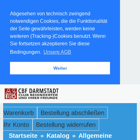
Abgesehen von technisch zwingend
notwendigen Cookies, die die Funktionalität
der Seite gewährleisten, werden keine
weiteren (Tracking-)Cookies benutzt. Wenn
Sie fortsetzen akzeptieren Sie diese
Bedingungen.
Unsere AGB
Weiter
Warenkorb
Bestellung abschließen
Ihr Konto
Bestellung widerrufen
Startseite
»
Katalog
»
Allgemeine