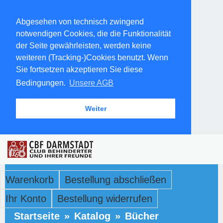
Abgesehen von technisch zwingend
notwendigen Cookies, die die Funktionalität
der Seite gewährleisten, werden keine
weiteren (Tracking-)Cookies benutzt. Wenn
Sie fortsetzen akzeptieren Sie diese
Bedingungen.
Unsere AGB
Weiter
Warenkorb
Bestellung abschließen
Ihr Konto
Bestellung widerrufen
Startseite
»
Katalog
»
Bücher