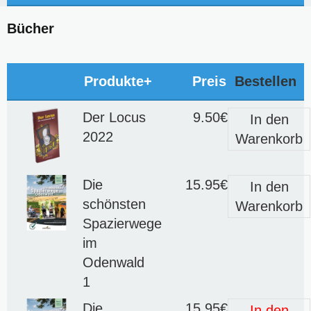
Bücher
Produkte+
Preis
Bestellen
Der Locus
9.50€
In den
2022
Warenkorb
Die
15.95€
In den
schönsten
Warenkorb
Spazierwege
im
Odenwald
1
Die
15.95€
In den