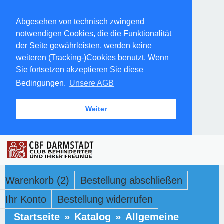
Abgesehen von technisch zwingend
notwendigen Cookies, die die Funktionalität
der Seite gewährleisten, werden keine
weiteren (Tracking-)Cookies benutzt. Wenn
Sie fortsetzen akzeptieren Sie diese
Bedingungen.
Unsere AGB
Weiter
Warenkorb (2)
Bestellung abschließen
Ihr Konto
Bestellung widerrufen
Startseite
»
Katalog
»
Allgemeine