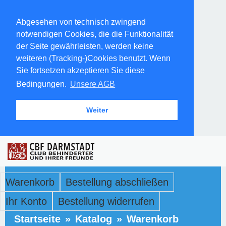
Abgesehen von technisch zwingend
notwendigen Cookies, die die Funktionalität
der Seite gewährleisten, werden keine
weiteren (Tracking-)Cookies benutzt. Wenn
Sie fortsetzen akzeptieren Sie diese
Bedingungen.
Unsere AGB
Weiter
Warenkorb
Bestellung abschließen
Ihr Konto
Bestellung widerrufen
Startseite
»
Katalog
»
Warenkorb