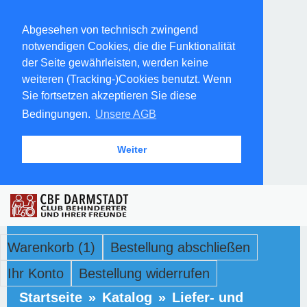
Abgesehen von technisch zwingend
notwendigen Cookies, die die Funktionalität
der Seite gewährleisten, werden keine
weiteren (Tracking-)Cookies benutzt. Wenn
Sie fortsetzen akzeptieren Sie diese
Bedingungen.
Unsere AGB
Weiter
Warenkorb (1)
Bestellung abschließen
Ihr Konto
Bestellung widerrufen
Startseite
»
Katalog
»
Liefer- und