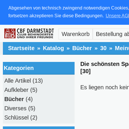
Abgesehen von technisch zwingend notwendigen Cookies, di
fortsetzen akzeptieren Sie diese Bedingungen.
Unsere AG
Warenkorb
Bestellung a
Startseite
»
Katalog
»
Bücher
»
30
»
Mein
Die schönsten Sp
Kategorien
[30]
Alle Artikel
(13)
Es liegen noch kei
Aufkleber
(5)
Bücher
(4)
Diverses
(5)
Schlüssel
(2)