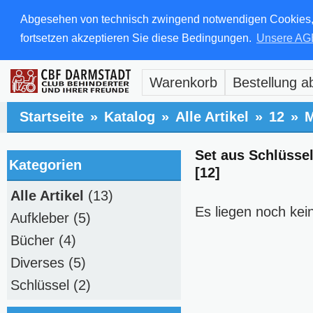
Abgesehen von technisch zwingend notwendigen Cookies, di
fortsetzen akzeptieren Sie diese Bedingungen.
Unsere AG
Warenkorb
Bestellung a
Startseite
»
Katalog
»
Alle Artikel
»
12
»
M
Set aus Schlüsse
Kategorien
[12]
Alle Artikel
(13)
Es liegen noch kei
Aufkleber
(5)
Bücher
(4)
Diverses
(5)
Schlüssel
(2)