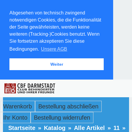
Abgesehen von technisch zwingend
notwendigen Cookies, die die Funktionalität
der Seite gewährleisten, werden keine
weiteren (Tracking-)Cookies benutzt. Wenn
Sie fortsetzen akzeptieren Sie diese
Bedingungen.
Unsere AGB
Weiter
Warenkorb
Bestellung abschließen
Ihr Konto
Bestellung widerrufen
Startseite
»
Katalog
»
Alle Artikel
»
11
»