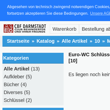
Abgesehen von technisch zwingend notwendigen Cookies, di
fortsetzen akzeptieren Sie diese Bedingungen.
Unsere AG
Warenkorb
Bestellung a
Startseite
»
Katalog
»
Alle Artikel
»
10
»
M
Euro-WC Schlüss
Kategorien
[10]
Alle Artikel
(13)
Es liegen noch kei
Aufkleber
(5)
Bücher
(4)
Diverses
(5)
Schlüssel
(2)