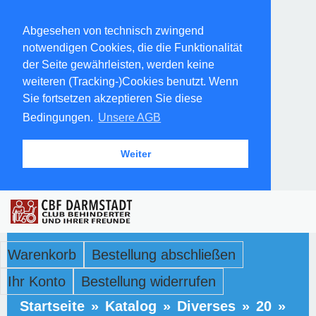
Abgesehen von technisch zwingend
notwendigen Cookies, die die Funktionalität
der Seite gewährleisten, werden keine
weiteren (Tracking-)Cookies benutzt. Wenn
Sie fortsetzen akzeptieren Sie diese
Bedingungen.
Unsere AGB
Weiter
Warenkorb
Bestellung abschließen
Ihr Konto
Bestellung widerrufen
Startseite
»
Katalog
»
Diverses
»
20
»