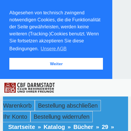
Abgesehen von technisch zwingend
notwendigen Cookies, die die Funktionalität
der Seite gewährleisten, werden keine
weiteren (Tracking-)Cookies benutzt. Wenn
Sie fortsetzen akzeptieren Sie diese
Bedingungen.
Unsere AGB
Weiter
Warenkorb
Bestellung abschließen
Ihr Konto
Bestellung widerrufen
Startseite
»
Katalog
»
Bücher
»
29
»