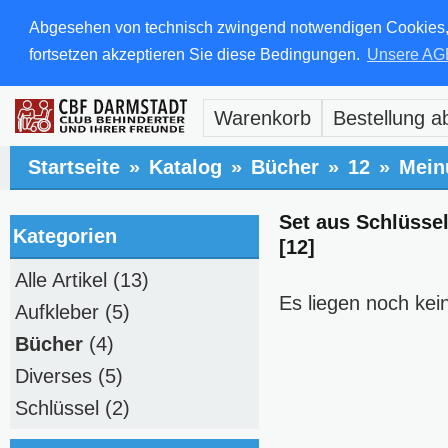
Abgesehen von technisch zwingend notwendigen Cookies, di
fortsetzen akzeptieren Sie diese Bedingungen.
Unsere AG
Warenkorb
Bestellung a
Startseite
»
Katalog
»
Bücher
»
12
»
Mein
Set aus Schlüsse
Kategorien
[12]
Alle Artikel
(13)
Es liegen noch kei
Aufkleber
(5)
Bücher
(4)
Diverses
(5)
Schlüssel
(2)