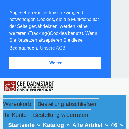
Abgesehen von technisch zwingend
notwendigen Cookies, die die Funktionalität
der Seite gewährleisten, werden keine
weiteren (Tracking-)Cookies benutzt. Wenn
Sie fortsetzen akzeptieren Sie diese
Bedingungen.
Unsere AGB
Weiter
Warenkorb
Bestellung abschließen
Ihr Konto
Bestellung widerrufen
Startseite
»
Katalog
»
Alle Artikel
»
46
»