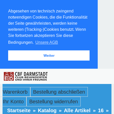
Abgesehen von technisch zwingend
notwendigen Cookies, die die Funktionalität
der Seite gewährleisten, werden keine
weiteren (Tracking-)Cookies benutzt. Wenn
Sie fortsetzen akzeptieren Sie diese
Bedingungen.
Unsere AGB
Weiter
Warenkorb
Bestellung abschließen
Ihr Konto
Bestellung widerrufen
Startseite
»
Katalog
»
Alle Artikel
»
16
»