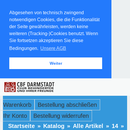
Abgesehen von technisch zwingend
notwendigen Cookies, die die Funktionalität
der Seite gewährleisten, werden keine
weiteren (Tracking-)Cookies benutzt. Wenn
Sie fortsetzen akzeptieren Sie diese
Bedingungen.
Unsere AGB
Weiter
Warenkorb
Bestellung abschließen
Ihr Konto
Bestellung widerrufen
Startseite
»
Katalog
»
Alle Artikel
»
14
»