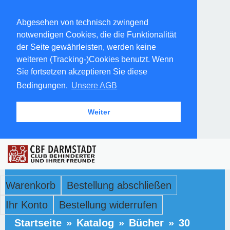
Abgesehen von technisch zwingend
notwendigen Cookies, die die Funktionalität
der Seite gewährleisten, werden keine
weiteren (Tracking-)Cookies benutzt. Wenn
Sie fortsetzen akzeptieren Sie diese
Bedingungen.
Unsere AGB
Weiter
Warenkorb
Bestellung abschließen
Ihr Konto
Bestellung widerrufen
Startseite
»
Katalog
»
Bücher
»
30