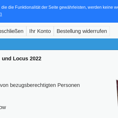
e die Funktionalität der Seite gewährleisten, werden keine w
B
bschließen
Ihr Konto
Bestellung widerrufen
l und Locus 2022
 von bezugsberechtigten Personen
low