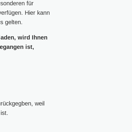
esonderen für
verfügen. Hier kann
s gelten.
laden, wird Ihnen
egangen ist,
!
urückgegben, weil
ist.