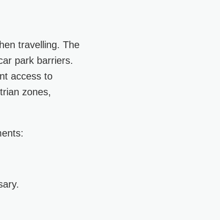
en travelling. The
car park barriers.
ent access to
strian zones,
ments:
sary.