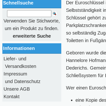
Der Euroschlüssel 
Schnellsuche
Selbstständigkeit 
Schlüssel gehört z
Verwenden Sie Stichworte,
Parkplatzschranke
um ein Produkt zu finden.
so selbständig Zug
erweiterte Suche
Toiletten in Fußg
Informationen
Geboren wurde die 
Liefer- und
Hannelore Hofmann
Versandkosten
Dederichs. Gemein
Impressum
Schließsystem für 
und Datenschutz
Wer einen Eurosch
Unsere AGB
Kontakt
eine Kopie de