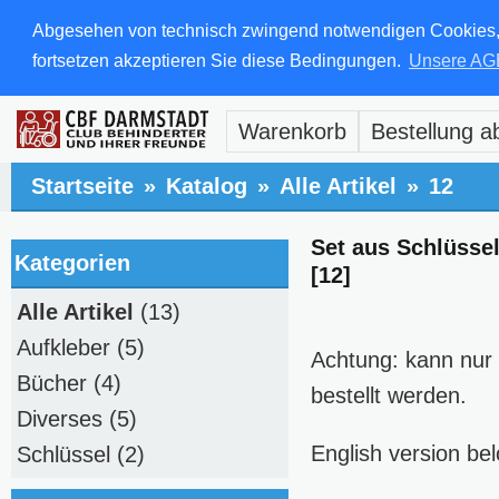
Abgesehen von technisch zwingend notwendigen Cookies, di
fortsetzen akzeptieren Sie diese Bedingungen.
Unsere AG
Warenkorb
Bestellung a
Startseite
»
Katalog
»
Alle Artikel
»
12
Set aus Schlüsse
Kategorien
[12]
Alle Artikel
(13)
Aufkleber
(5)
Achtung: kann nur
Bücher
(4)
bestellt werden.
Diverses
(5)
English version be
Schlüssel
(2)