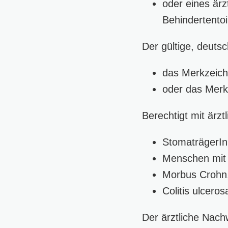
oder eines är
Behindertentoi
Der gültige, deuts
das Merkzeich
oder das Merk
Berechtigt mit ärz
StomaträgerI
Menschen mit M
Morbus Crohn
Colitis ulcero
Der ärztliche Nac