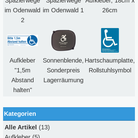
Spazierwege
Spazierwege
Aufkleber, 18cm x
im Odenwald
im Odenwald 1
26cm
2
Aufkleber
Sonnenblende,
Hartschaumplatte,
"1,5m
Sonderpreis
Rollstuhlsymbol
Abstand
Lagerräumung
halten"
Kategorien
Alle Artikel
(13)
Aufkleber
(5)