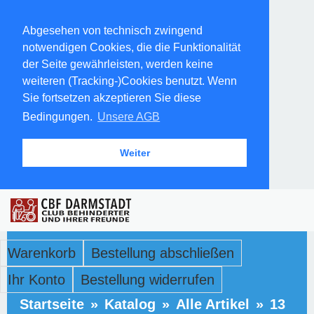
Abgesehen von technisch zwingend
notwendigen Cookies, die die Funktionalität
der Seite gewährleisten, werden keine
weiteren (Tracking-)Cookies benutzt. Wenn
Sie fortsetzen akzeptieren Sie diese
Bedingungen.
Unsere AGB
Weiter
Warenkorb
Bestellung abschließen
Ihr Konto
Bestellung widerrufen
Startseite
»
Katalog
»
Alle Artikel
»
13