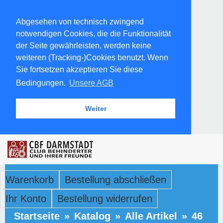
Abgesehen von technisch zwingend
notwendigen Cookies, die die Funktionalität
der Seite gewährleisten, werden keine
weiteren (Tracking-)Cookies benutzt. Wenn
Sie fortsetzen akzeptieren Sie diese
Bedingungen.
Unsere AGB
Weiter
Warenkorb
Bestellung abschließen
Ihr Konto
Bestellung widerrufen
Startseite
»
Katalog
»
Alle Artikel
»
46