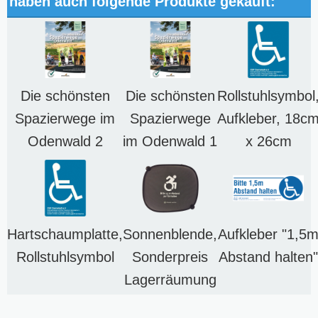
haben auch folgende Produkte gekauft:
Die schönsten
Die schönsten
Rollstuhlsymbol
Spazierwege im
Spazierwege
Aufkleber, 18c
Odenwald 2
im Odenwald 1
x 26cm
Hartschaumplatte,
Sonnenblende,
Aufkleber "1,5
Rollstuhlsymbol
Sonderpreis
Abstand halten"
Lagerräumung