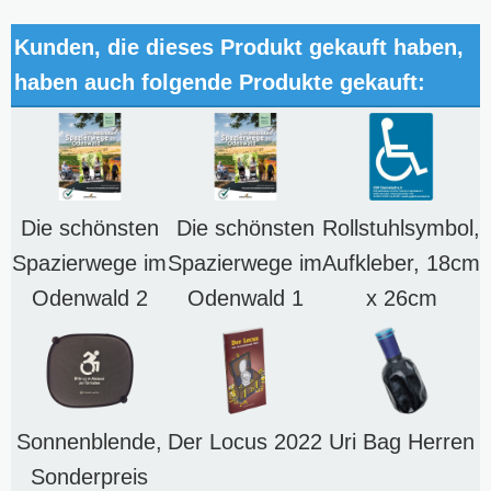
Kunden, die dieses Produkt gekauft haben,
haben auch folgende Produkte gekauft:
Die schönsten
Die schönsten
Rollstuhlsymbol,
Spazierwege im
Spazierwege im
Aufkleber, 18cm
Odenwald 2
Odenwald 1
x 26cm
Sonnenblende,
Der Locus 2022
Uri Bag Herren
Sonderpreis