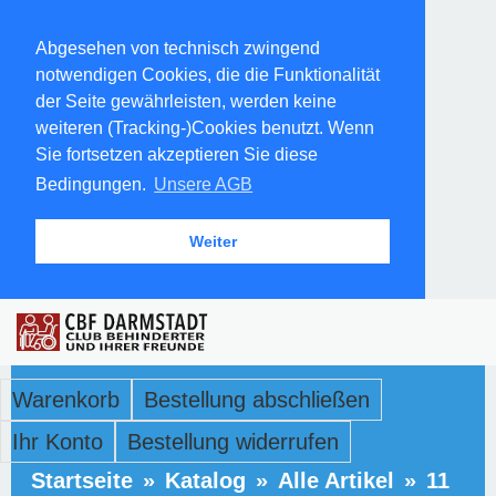
Abgesehen von technisch zwingend
notwendigen Cookies, die die Funktionalität
der Seite gewährleisten, werden keine
weiteren (Tracking-)Cookies benutzt. Wenn
Sie fortsetzen akzeptieren Sie diese
Bedingungen.
Unsere AGB
Weiter
Warenkorb
Bestellung abschließen
Ihr Konto
Bestellung widerrufen
Startseite
»
Katalog
»
Alle Artikel
»
11