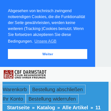
Abgesehen von technisch zwingend
notwendigen Cookies, die die Funktionalität
der Seite gewährleisten, werden keine
weiteren (Tracking-)Cookies benutzt. Wenn
Sie fortsetzen akzeptieren Sie diese
Bedingungen.
Unsere AGB
Weiter
Warenkorb
Bestellung abschließen
Ihr Konto
Bestellung widerrufen
Startseite
»
Katalog
»
Alle Artikel
»
11