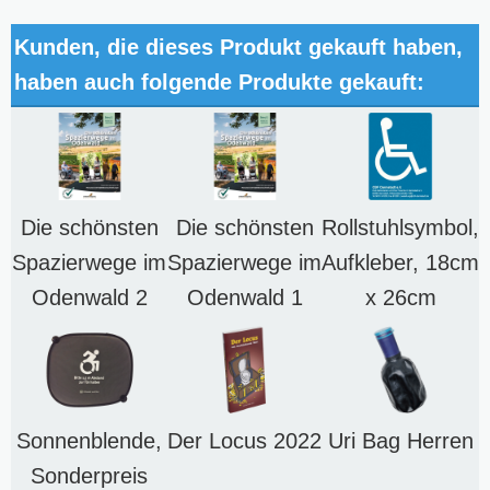
Kunden, die dieses Produkt gekauft haben,
haben auch folgende Produkte gekauft:
Die schönsten
Die schönsten
Rollstuhlsymbol,
Spazierwege im
Spazierwege im
Aufkleber, 18cm
Odenwald 2
Odenwald 1
x 26cm
Sonnenblende,
Der Locus 2022
Uri Bag Herren
Sonderpreis