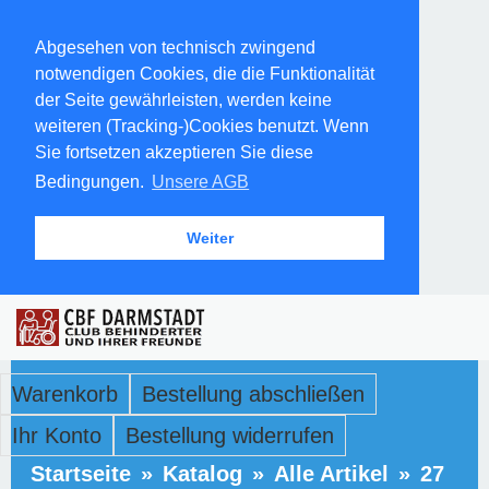
Abgesehen von technisch zwingend
notwendigen Cookies, die die Funktionalität
der Seite gewährleisten, werden keine
weiteren (Tracking-)Cookies benutzt. Wenn
Sie fortsetzen akzeptieren Sie diese
Bedingungen.
Unsere AGB
Weiter
Warenkorb
Bestellung abschließen
Ihr Konto
Bestellung widerrufen
Startseite
»
Katalog
»
Alle Artikel
»
27