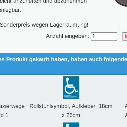
leicht anzuheften und abzunehmen
nlegbar.
t: Sonderpreis wegen Lagerräumung!
Anzahl eingeben:
es Produkt gekauft haben, haben auch folgend
azierwege
Rollstuhlsymbol, Aufkleber, 18cm
d 1
x 26cm