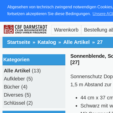
Abgesehen von technisch zwingend notwendigen Cookies, di
fortsetzen akzeptieren Sie diese Bedingungen.
Unsere AG
Warenkorb
Bestellung a
Startseite
»
Katalog
»
Alle Artikel
»
27
Sonnenblende, S
Kategorien
[27]
Alle Artikel
(13)
Sonnenschutz Dopp
Aufkleber
(5)
1,5 m Abstand zur 
Bücher
(4)
Diverses
(5)
44 cm x 37 c
Schlüssel
(2)
Schwarz mit we