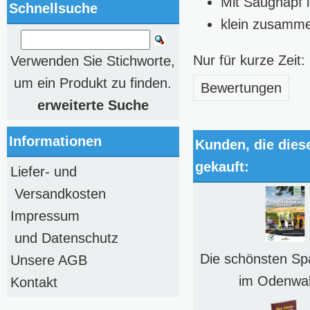
Mit Saugnapf 
Schnellsuche
klein zusamme
Nur für kurze Zei
Verwenden Sie Stichworte,
um ein Produkt zu finden.
Bewertungen
erweiterte Suche
Informationen
Kunden, die dies
gekauft:
Liefer- und
Versandkosten
Impressum
und Datenschutz
Die schönsten Sp
Unsere AGB
im Odenwal
Kontakt