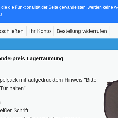
e die Funktionalität der Seite gewährleisten, werden keine w
B
bschließen
Ihr Konto
Bestellung widerrufen
onderpreis Lagerräumung
elpack mit aufgedrucktem Hinweis "Bitte
Tür halten"
m
ißer Schrift