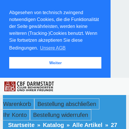
Abgesehen von technisch zwingend
notwendigen Cookies, die die Funktionalität
der Seite gewährleisten, werden keine
weiteren (Tracking-)Cookies benutzt. Wenn
Sie fortsetzen akzeptieren Sie diese
Bedingungen.
Unsere AGB
Weiter
Warenkorb
Bestellung abschließen
Ihr Konto
Bestellung widerrufen
Startseite
»
Katalog
»
Alle Artikel
»
27