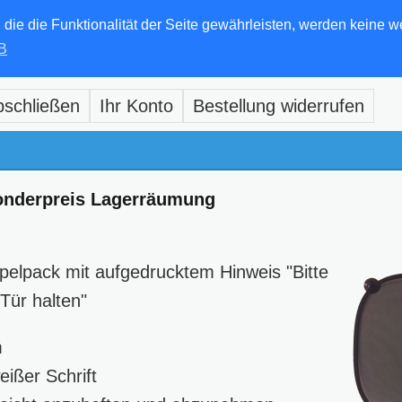
e die Funktionalität der Seite gewährleisten, werden keine w
B
bschließen
Ihr Konto
Bestellung widerrufen
onderpreis Lagerräumung
elpack mit aufgedrucktem Hinweis "Bitte
Tür halten"
m
ißer Schrift