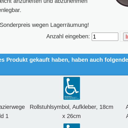
leicht anzuheften und abzunehmen
nlegbar.
t: Sonderpreis wegen Lagerräumung!
Anzahl eingeben:
es Produkt gekauft haben, haben auch folgend
azierwege
Rollstuhlsymbol, Aufkleber, 18cm
d 1
x 26cm