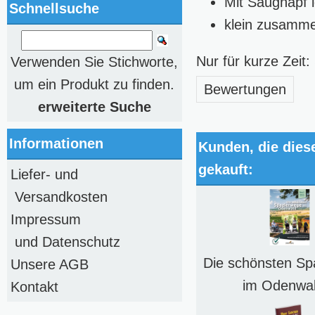
Mit Saugnapf 
Schnellsuche
klein zusamme
Nur für kurze Zei
Verwenden Sie Stichworte,
um ein Produkt zu finden.
Bewertungen
erweiterte Suche
Informationen
Kunden, die dies
gekauft:
Liefer- und
Versandkosten
Impressum
und Datenschutz
Die schönsten Sp
Unsere AGB
im Odenwal
Kontakt