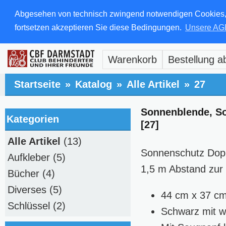
Abgesehen von technisch zwingend notwendigen Cookies, di
fortsetzen akzeptieren Sie diese Bedingungen.
Unsere AG
Warenkorb
Bestellung a
Startseite
»
Katalog
»
Alle Artikel
»
27
Sonnenblende, S
Kategorien
[27]
Alle Artikel
(13)
Sonnenschutz Dopp
Aufkleber
(5)
1,5 m Abstand zur 
Bücher
(4)
Diverses
(5)
44 cm x 37 c
Schlüssel
(2)
Schwarz mit we